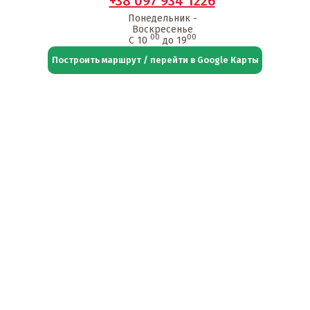
+38 097 934 1226
Понедельник -
Воскресенье
00
00
С 10
до 19
Построить маршрут / перейти в Google Карты